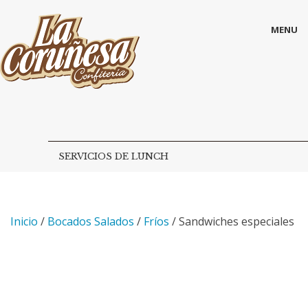
MENU
SERVICIOS DE LUNCH
BOCADOS SALADOS
DELICIAS DULCES
Inicio
/
Bocados Salados
/
Fríos
/ Sandwiches especiales
Montevideo:
San José 1014
Tel.: 2902 7354