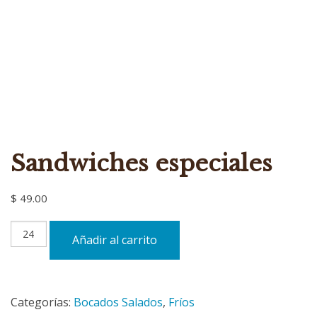
Sandwiches especiales
$
49.00
Sandwiches
Añadir al carrito
especiales
cantidad
Categorías:
Bocados Salados
,
Fríos